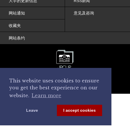
大学的更新信息
RSS新闻
网站通知
意见及咨询
收藏夹
网站条约
© 2017 Japanese College and University
This website uses cookies to ensure
Portraits
you get the best experience on our
All Rights Reserved
website.
Learn more
Leave
I accept cookies