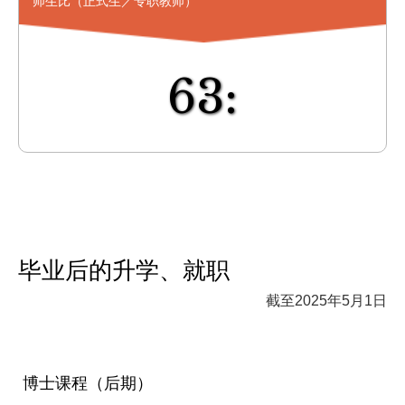
师生比（正式生／专职教师）
63:
毕业后的升学、就职
截至2025年5月1日
博士课程（后期）