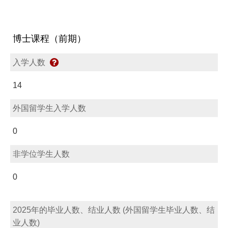
博士课程（前期）
入学人数
14
外国留学生入学人数
0
非学位学生人数
0
2025年的毕业人数、结业人数 (外国留学生毕业人数、结
业人数)