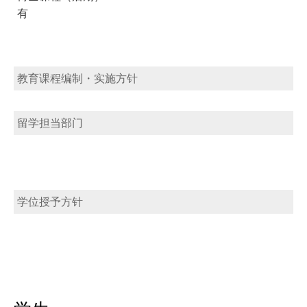
有
教育课程编制・实施方针
留学担当部门
学位授予方针