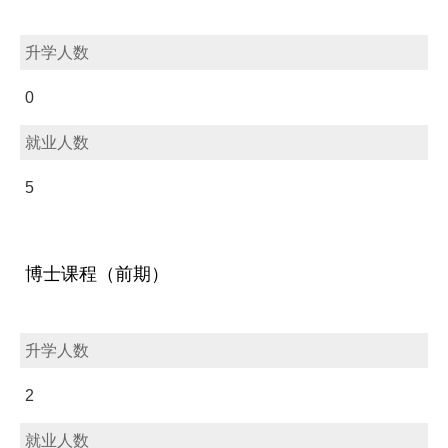
升学人数
0
就业人数
5
博士课程（前期）
升学人数
2
就业人数