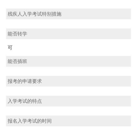
残疾人入学考试特别措施
能否转学
可
能否插班
报考的申请要求
入学考试的特点
报名入学考试的时间