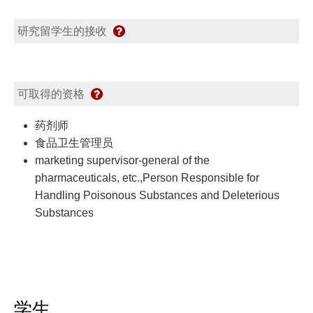
研究留学生的接收
可取得的资格
药剂师
食品卫生管理员
marketing supervisor-general of the
pharmaceuticals, etc.,Person Responsible for
Handling Poisonous Substances and Deleterious
Substances
学生