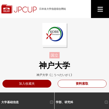
日本各大学信息综合网站
国立
神户大学
神戸大学 (こうべだいがく)
资料索取
加入收藏夹
大学基础信息
学部、研究科