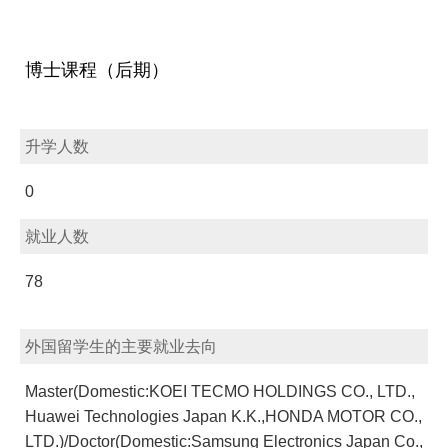
博士课程（后期）
升学人数
0
就业人数
78
外国留学生的主要就业去向
Master(Domestic:KOEI TECMO HOLDINGS CO., LTD.,
Huawei Technologies Japan K.K.,HONDA MOTOR CO.,
LTD.)/Doctor(Domestic:Samsung Electronics Japan Co.,