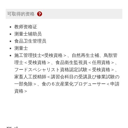
可取得的资格
教师资格证
测量士辅助员
食品卫生管理员
测量士
施工管理技士<受検資格＞、自然再生士補、鳥獣管
理士＜受検資格＞、食品衛生監視員＜任用資格＞、
フードスペシャリスト資格認定試験＜受検資格＞、
家畜人工授精師＜講習会科目の受講及び修業試験の
一部免除＞、食の６次産業化プロデューサー＜申請
資格＞