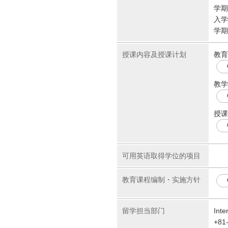
学期
入学
学期
授课内容及授课计划
教育
教学
授课
可用英语取得学位的项目
教育课程编制・实施方针
留学担当部门
Inte
+81