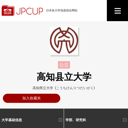
日本各大学信息综合网站
公立
高知县立大学
高知県立大学 (こうちけんりつだいがく)
加入收藏夹
大学基础信息
学部、研究科