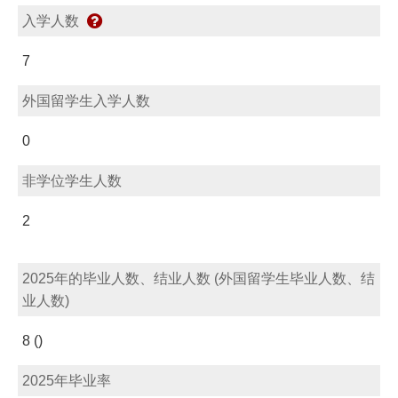
入学人数
7
外国留学生入学人数
0
非学位学生人数
2
2025年的毕业人数、结业人数 (外国留学生毕业人数、结
业人数)
8 ()
2025年毕业率