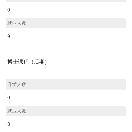
0
就业人数
9
博士课程（后期）
升学人数
0
就业人数
8