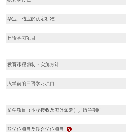
毕业、结业的认定标准
日语学习项目
教育课程编制・实施方针
入学前的日语学习项目
留学项目（本校接收及海外派遣）／留学期间
双学位项目及联合学位项目