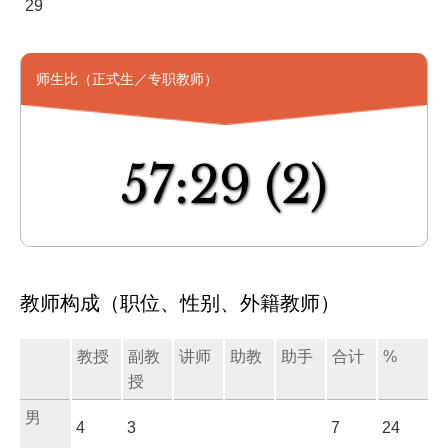
29
师生比（正式生／专职教师）
57:29
(2)
教师构成（职位、性别、外籍教师）
教授
副教
讲师
助教
助手
合计
%
授
男
4
3
7
24