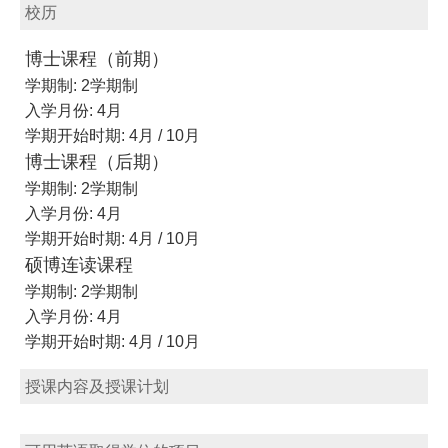
校历
博士课程（前期）
学期制: 2学期制
入学月份: 4月
学期开始时期: 4月 / 10月
博士课程（后期）
学期制: 2学期制
入学月份: 4月
学期开始时期: 4月 / 10月
硕博连读课程
学期制: 2学期制
入学月份: 4月
学期开始时期: 4月 / 10月
授课内容及授课计划