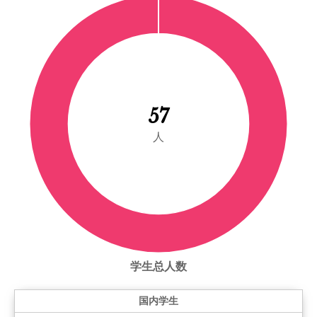
57
人
学生总人数
国内学生