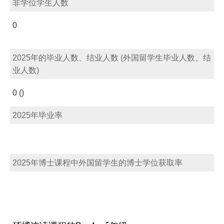
非学位学生人数
0
2025年的毕业人数、结业人数 (外国留学生毕业人数、结
业人数)
0 ()
2025年毕业率
2025年博士课程中外国留学生的博士学位获取率