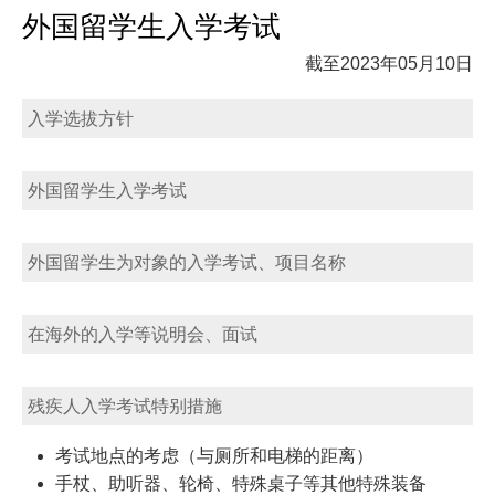
外国留学生入学考试
截至2023年05月10日
入学选拔方针
外国留学生入学考试
外国留学生为对象的入学考试、项目名称
在海外的入学等说明会、面试
残疾人入学考试特别措施
考试地点的考虑（与厕所和电梯的距离）
手杖、助听器、轮椅、特殊桌子等其他特殊装备