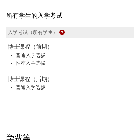
所有学生的入学考试
入学考试（所有学生）
博士课程（前期）
普通入学选拔
推荐入学选拔
博士课程（后期）
普通入学选拔
学费等