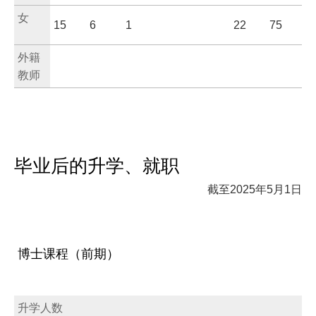
女
15
6
1
22
75
外籍
教师
毕业后的升学、就职
截至2025年5月1日
博士课程（前期）
升学人数