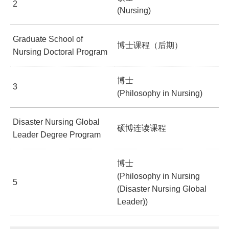
2
(Nursing)
Graduate School of
博士课程（后期）
Nursing Doctoral Program
博士
3
(Philosophy in Nursing)
Disaster Nursing Global
硕博连读课程
Leader Degree Program
博士
(Philosophy in Nursing
5
(Disaster Nursing Global
Leader))