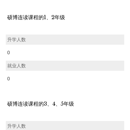
硕博连读课程的1、2年级
升学人数
0
就业人数
0
硕博连读课程的3、4、5年级
升学人数