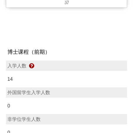
57
博士课程（前期）
入学人数
14
外国留学生入学人数
0
非学位学生人数
0