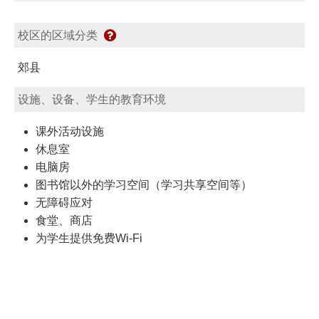
校区的区域分类
郊县
设施、设备、学生的教育环境
课外活动设施
休息室
电脑房
图书馆以外的学习空间（学习共享空间等）
无障碍应对
食堂、商店
为学生提供免费Wi-Fi