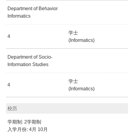
Department of Behavior
Informatics
学士
4
(Informatics)
Department of Socio-
Information Studies
学士
4
(Informatics)
校历
学期制: 2学期制
入学月份: 4月 10月