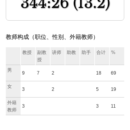
344:26
(13.2)
教师构成（职位、性别、外籍教师）
教授
副教
讲师
助教
助手
合计
%
授
男
9
7
2
18
69
女
3
2
5
19
外籍
3
3
11
教师